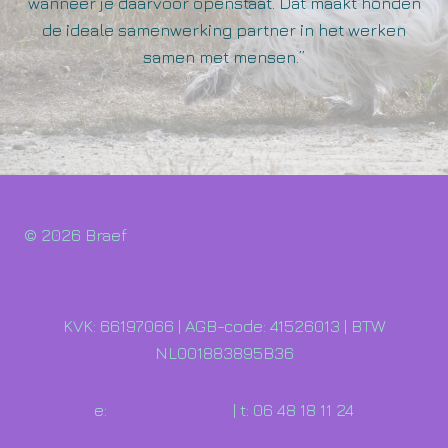
wanneer je daarvoor openstaat. Dat maakt honden
de ideale samenwerking partner in het werken
samen met mensen.”
© 2026 Braef
KVK: 66197066 | AGB-code: 41526013 | BTW
NL001883895B36
e:
info@braef.com
| t: 06 48 18 11 24